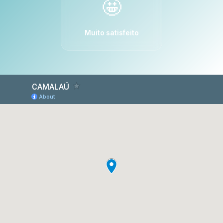
🤩
Muito satisfeito