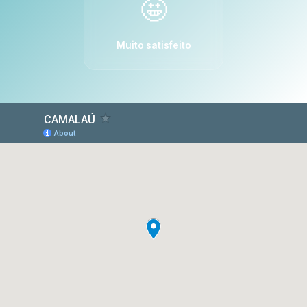
🤩
Muito satisfeito