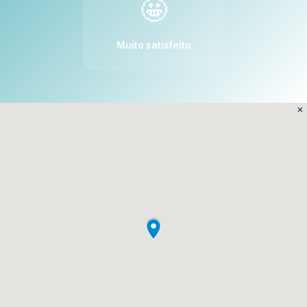
🤩
Muito satisfeito