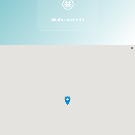
🤩
Muito satisfeito