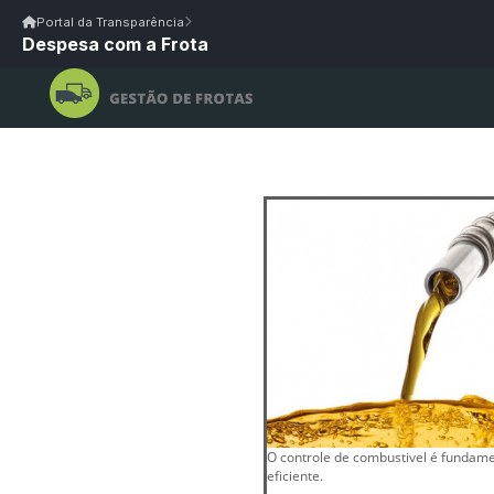
Início
|
Glossário
|
FAQ
|
Ouvidoria
|
Webmail
Portal da Transparência
Despesa com a Frota
Início
/
Portal da Transparência
Portal da Transparência
PM CAMALAÚ/PB
Portal da Transpar
Prefeitura Municipal de Camalaú