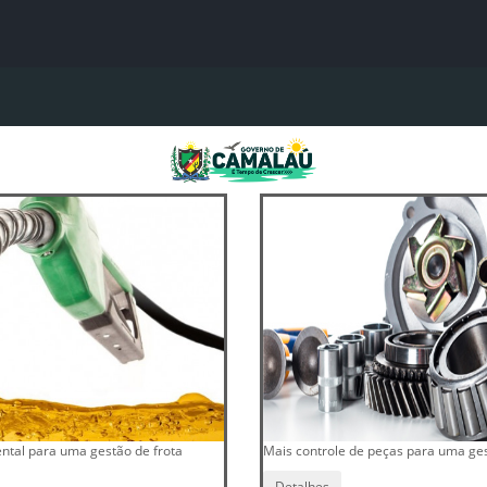
A
A●
A
Início
ência
Buscar