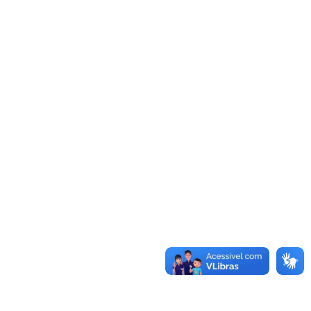
Convênios
as · Lei 14.133/2021 · PNTP 10.x