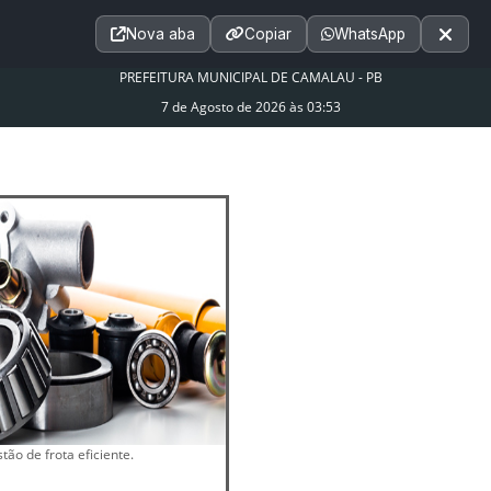
Acessibilidade
A+
A++
|
■
A□
A
Nova aba
Copiar
WhatsApp
Notícias
Seções
e-SIC