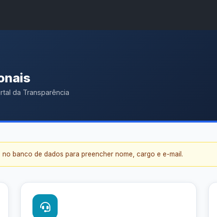
A
A●
A
Início
ência
Buscar