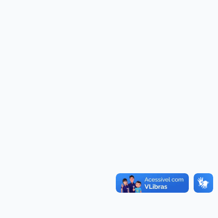
Convênios
as · Lei 14.133/2021 · PNTP 10.x