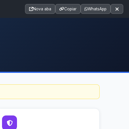
Acessibilidade
A+
A++
|
■
A□
A
Nova aba
Copiar
WhatsApp
Notícias
Seções
e-SIC