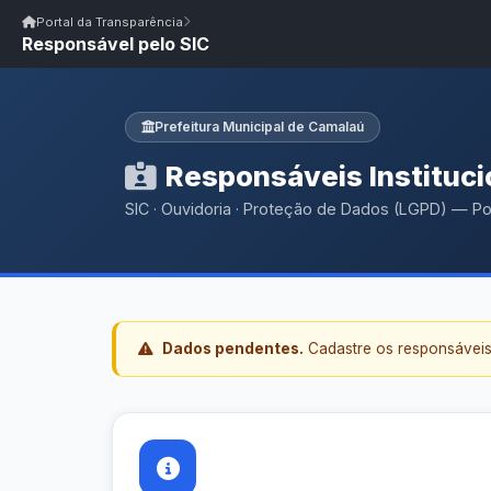
Início
|
Glossário
|
FAQ
|
Ouvidoria
|
Webmail
Portal da Transparência
Responsável pelo SIC
Início
/
Portal da Transparência
Portal da Transparência
PM CAMALAÚ/PB
Portal da Transpar
Prefeitura Municipal de Camalaú