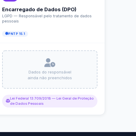
r da Transparência Pública
C 131/2009
Despesas Extraorçamentárias
Subvenções Sociais