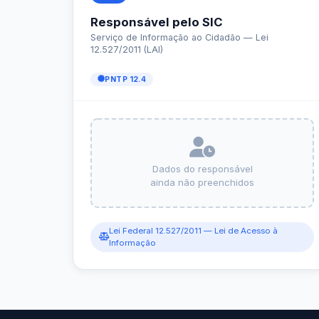
e-SIC
Ouvidoria
Receitas e Despesas
Veja para onde vai o dinheiro público e de on
Receitas Orçamentárias
Rec
Documentos de Pagamento
Res