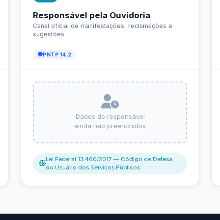
Carta de Serviços
Acessibilidade
Rada
de ele vem — impostos, transferências e gastos · Lei 12.527 (LAI) · L
eitas Extraorçamentárias
Despesas Orçamentárias
tos a Pagar
Dívida Ativa