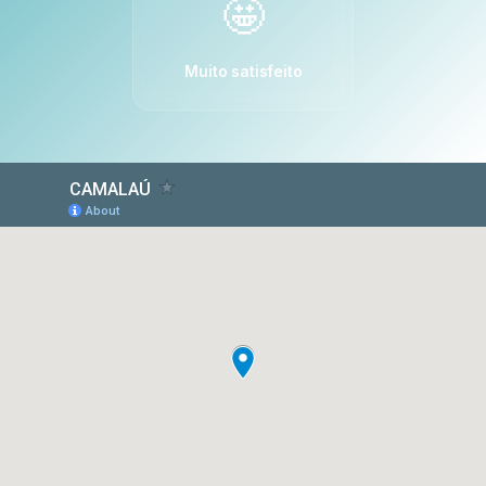
🤩
Muito satisfeito