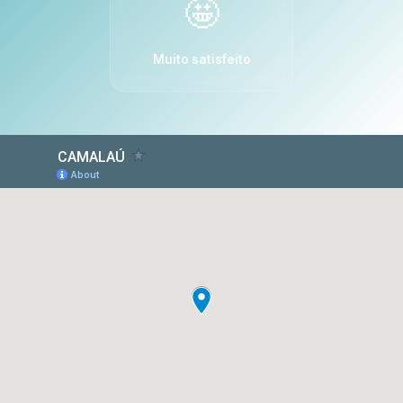
🤩
Muito satisfeito