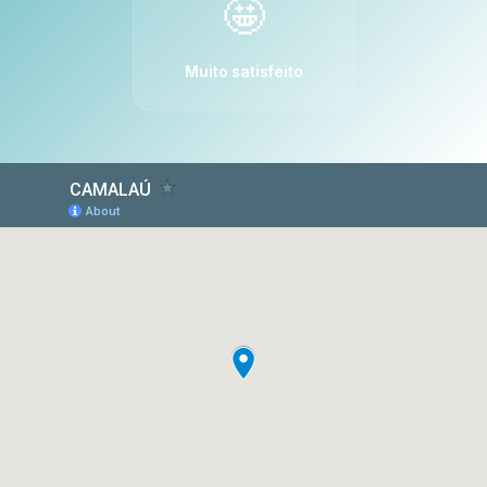
🤩
Muito satisfeito