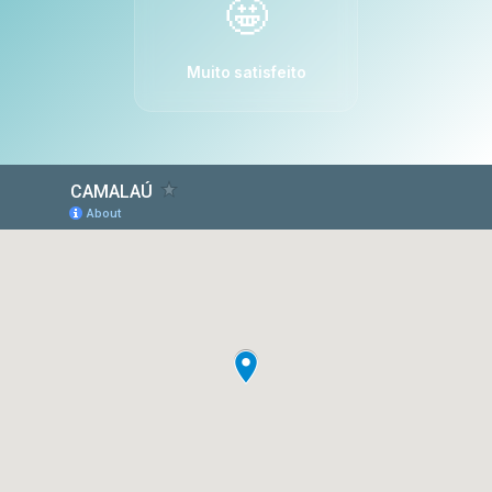
🤩
Muito satisfeito