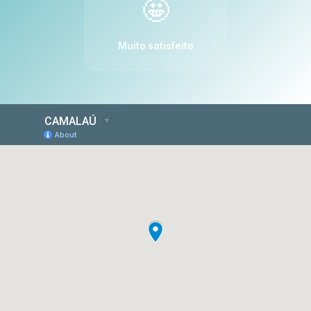
🤩
Muito satisfeito