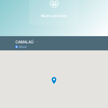
🤩
Muito satisfeito