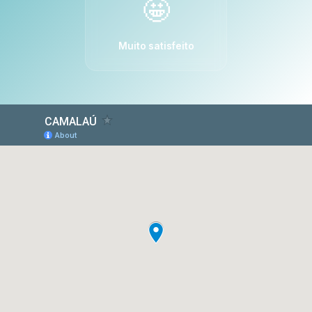
🤩
Muito satisfeito