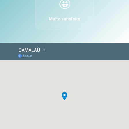
🤩
Muito satisfeito