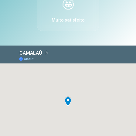
🤩
Muito satisfeito