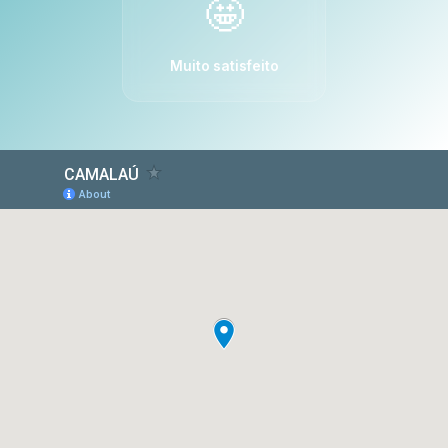
🤩
Muito satisfeito